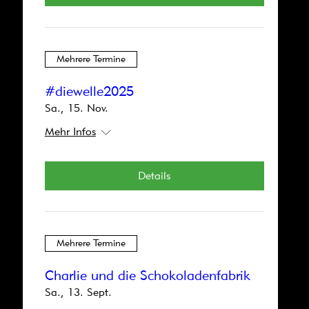
King Kongs Töchter
Sa., 24. Jan.
Mehr Infos
Mehrere Termine
Details
#diewelle2025
Sa., 15. Nov.
Mehr Infos
Mehrere Termine
Details
Fundbüro 2025
So., 14. Dez.
Mehr Infos
Mehrere Termine
Details
Charlie und die Schokoladenfabrik
Sa., 13. Sept.