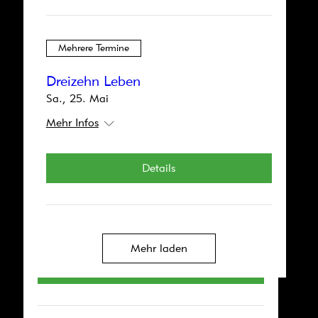
Sa., 14. Sept.
Mehr Infos
Mehrere Termine
Details
Dreizehn Leben
Sa., 25. Mai
Mehr Infos
Mehrere Termine
Details
Ach du meine kleine Fee!
So., 30. Juni
Mehr Infos
Mehr laden
Details