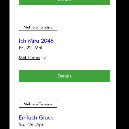
Emil und die Detektive
Fr., 28. Aug.
Mehr Infos
Mehrere Termine
Tickets kaufen
Ich Mira 2046
Fr., 22. Mai
Mehr Infos
Mehrere Termine
Details
Achtung Räuber
So., 28. Juni
Mehr Infos
Mehrere Termine
Details
Einfach Glück
So., 26. Apr.