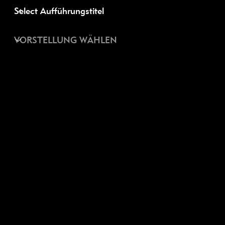
Standort Metalli
Kinder- und Jugendtheater Zug
Theater Metalli
3. Untergeschoss
Baarerstrasse 14
6300 Zug
Postadresse und Administration
Sascha Trinkler