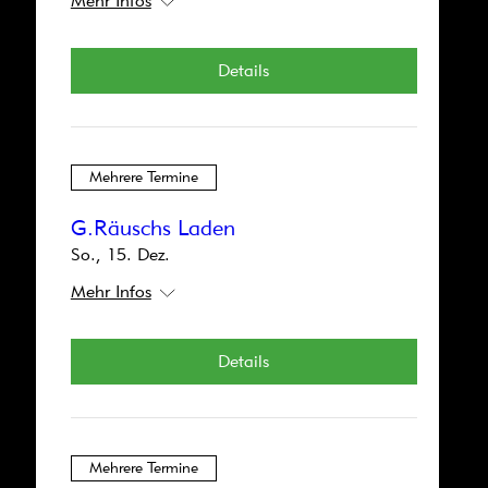
Mehr Infos
Mehrere Termine
Details
Igraine Ohnefurcht
So., 06. Apr.
Mehr Infos
Mehrere Termine
Details
G.Räuschs Laden
So., 15. Dez.
Mehr Infos
Mehrere Termine
Details
Jugend ohne Gott
Sa., 25. Jan.
Mehr Infos
Mehrere Termine