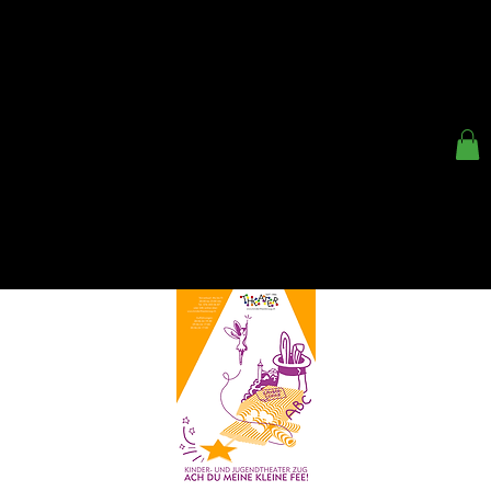
< ZURÜCK
KINDER- UND
JUGENDTHEATER ZUG