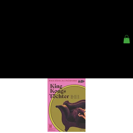
< ZURÜCK
KINDER- UND
JUGENDTHEATER ZUG