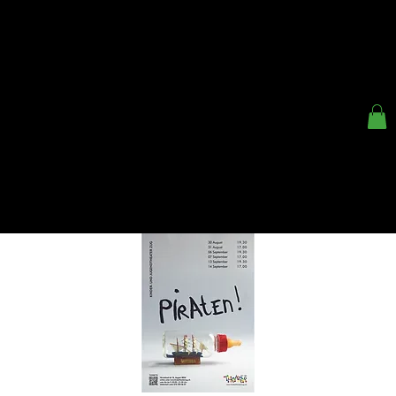
< ZURÜCK
KINDER- UND
JUGENDTHEATER ZUG