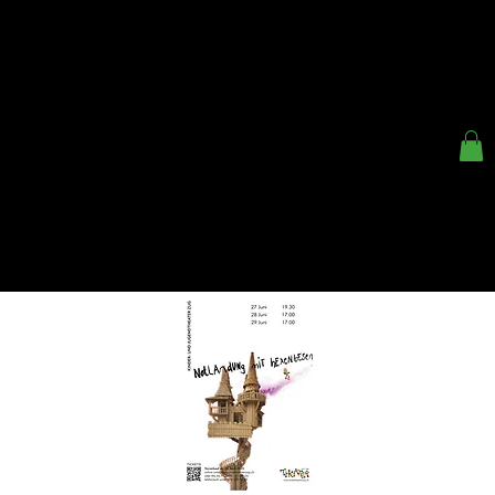
< ZURÜCK
KINDER- UND
JUGENDTHEATER ZUG