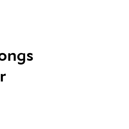
ongs
r