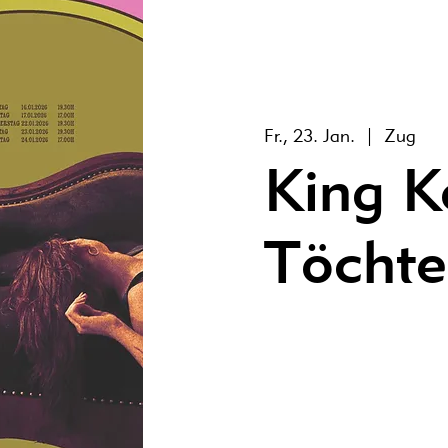
Fr., 23. Jan.
  |  
Zug
King K
Töchte