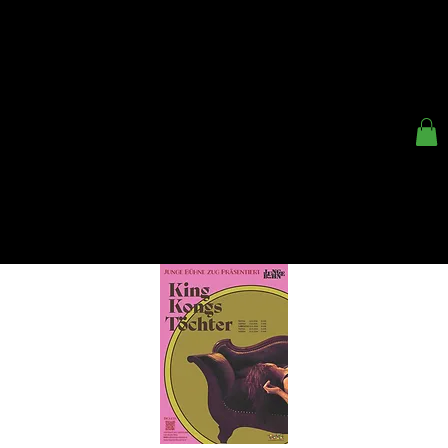
< ZURÜCK
KINDER- UND
JUGENDTHEATER ZUG