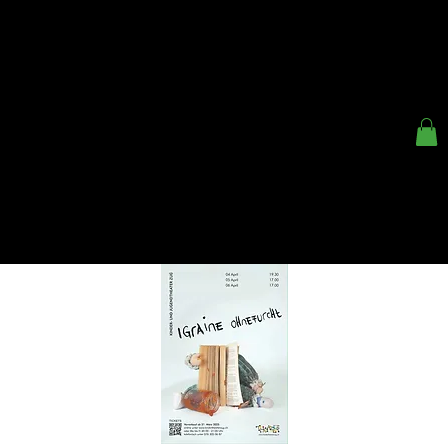
< ZURÜCK
KINDER- UND
JUGENDTHEATER ZUG