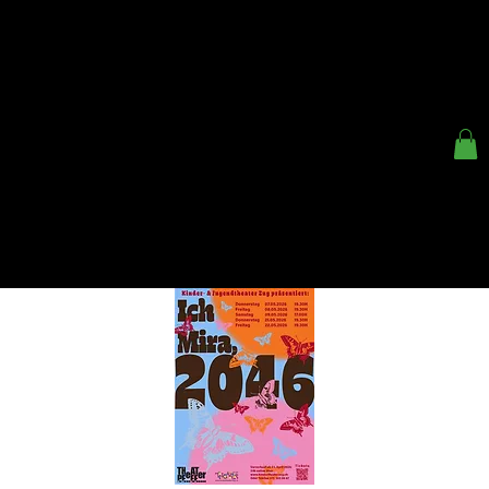
< ZURÜCK
KINDER- UND
JUGENDTHEATER ZUG