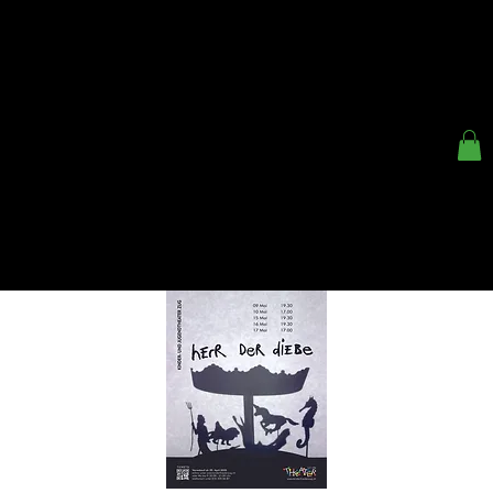
< ZURÜCK
KINDER- UND
JUGENDTHEATER ZUG