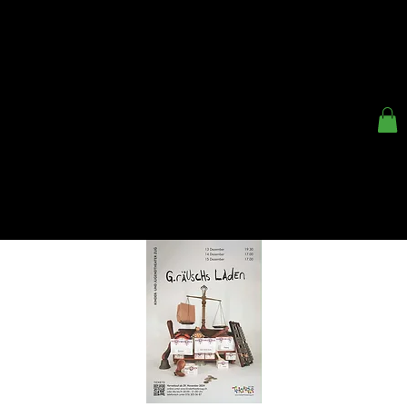
< ZURÜCK
KINDER- UND
JUGENDTHEATER ZUG