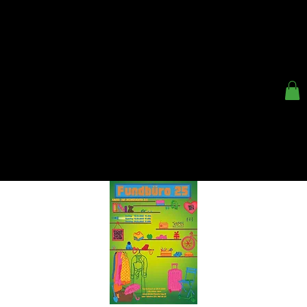
< ZURÜCK
KINDER- UND
JUGENDTHEATER ZUG