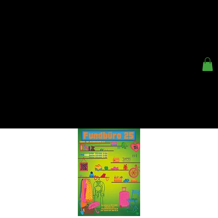
< ZURÜCK
KINDER- UND
JUGENDTHEATER ZUG