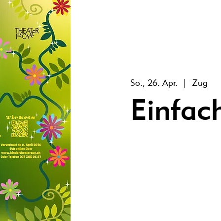
So., 26. Apr.
  |  
Zug
Einfac