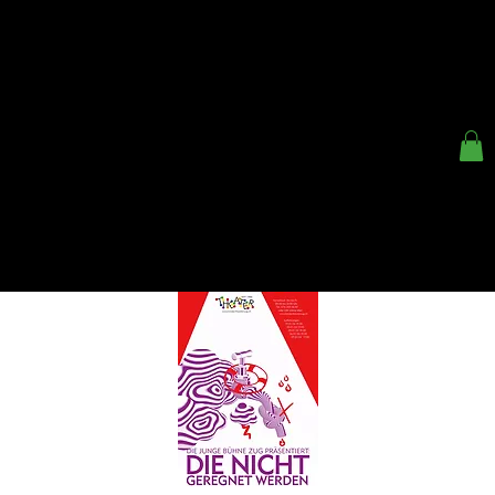
< ZURÜCK
KINDER- UND
JUGENDTHEATER ZUG