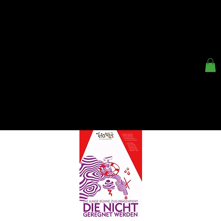
< ZURÜCK
KINDER- UND
JUGENDTHEATER ZUG