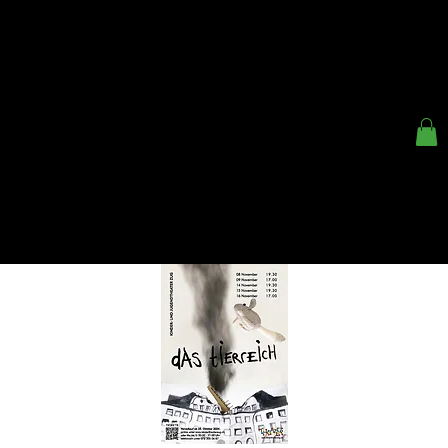
< ZURÜCK
KINDER- UND
JUGENDTHEATER ZUG