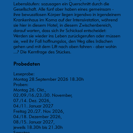
Lebensläufen: sozusagen ein Querschnitt durch die
Gesellschaft. Alle fünf aber haben eines gemeinsam -
ihre bewusstlosen Körper liegen irgendwo in irgendeinem
Krankenhaus im Koma auf der Intensivstation, während
sie hier in diesem Hotel, in diesem Zwischenbereich,
darauf warten, dass sich ihr Schicksal entscheidet:
Werden sie wieder ins Leben zurückgerufen oder müssen
sie, weil ihr Fall hoffnungslos, den Weg alles Irdischen
gehen und mit dem Lift nach oben fahren - aber wohin
...? Die Kernfrage des Stückes.
Probedaten
Leseprobe:
Montag 28.September 2026 18.30h
Proben:
Montag 26. Okt.,
02./09./16./23./30. November,
07./14. Dez. 2026,
04./11. Januar 2027
Freitag 20./27. Nov. 2026,
04./18. Dezember 2026,
08./15. Januar 2027,
jeweils 18.30h bis 21.30h
Samstag