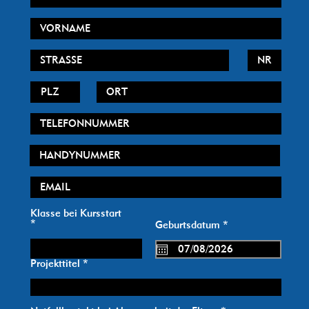
Klasse bei Kursstart
r
Geburtsdatum
*
e
q
u
Projekttitel
i
r
e
d