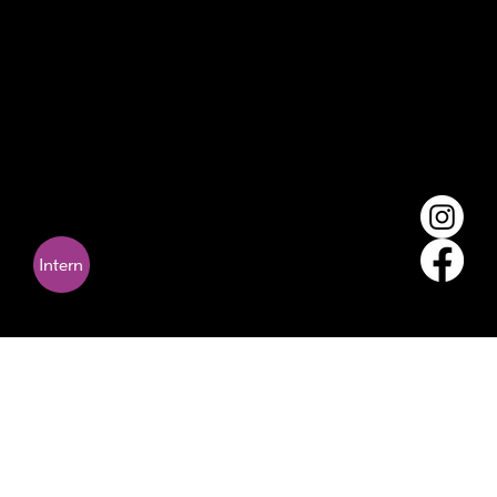
Email:
stefan.koch@kindertheaterzug.ch
Teammitglieder
Philipp Kissling
Amandine Dougoud
Ariane Inglin
Mirjam Dettwiler
Intern