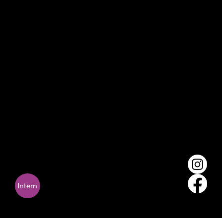
IBAN: CH84 8080 8008 6685 7111 1
Theaterleitung
Stefan Koch-Spinnler
Hinterdorfweg 1
6042 Dietwil
M 076 387 06 87
Email:
stefan.koch@kindertheaterzug.ch
Teammitglieder
Philipp Kissling
Amandine Dougoud
Ariane Inglin
Mirjam Dettwiler
Intern